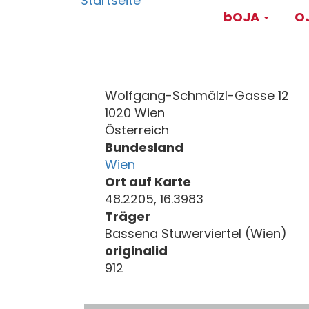
Main
Direkt
bOJA
OJ
zum
navigati
Inhalt
Wolfgang-Schmälzl-Gasse 12
1020 Wien
Österreich
Bundesland
Wien
Ort auf Karte
48.2205, 16.3983
Träger
Bassena Stuwerviertel (Wien)
originalid
912