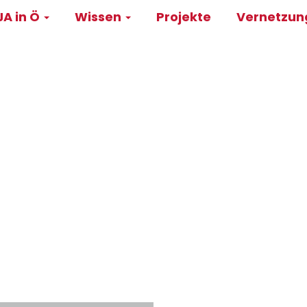
A in Ö
Wissen
Projekte
Vernetzu
on