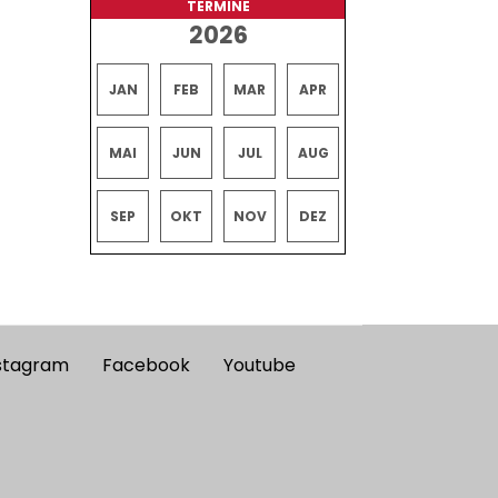
TERMINE
2026
JAN
FEB
MAR
APR
MAI
JUN
JUL
AUG
SEP
OKT
NOV
DEZ
stagram
Facebook
Youtube