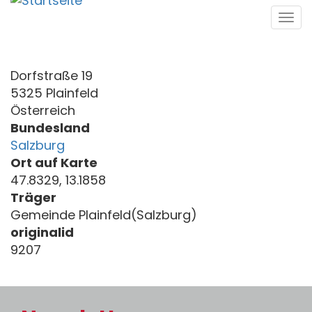
Direkt
Tog
zum
navi
Inhalt
Dorfstraße 19
5325 Plainfeld
Österreich
Bundesland
Salzburg
Ort auf Karte
47.8329, 13.1858
Träger
Gemeinde Plainfeld(Salzburg)
originalid
9207