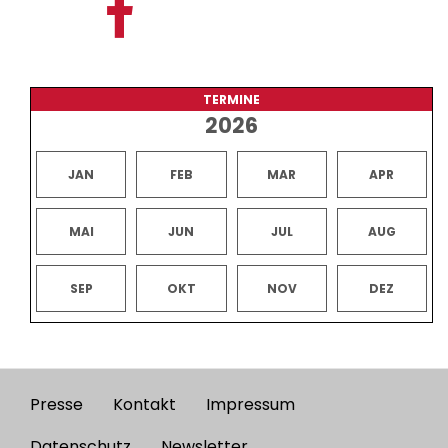
TERMINE
2026
JAN
FEB
MAR
APR
MAI
JUN
JUL
AUG
SEP
OKT
NOV
DEZ
Presse
Kontakt
Impressum
Footer
Datenschutz
Newsletter