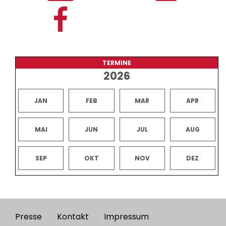
TERMINE
2026
JAN
FEB
MAR
APR
MAI
JUN
JUL
AUG
SEP
OKT
NOV
DEZ
Presse
Kontakt
Impressum
Footer