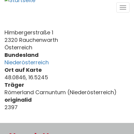
Direkt
Tog
zum
navi
Inhalt
Himbergerstraße 1
2320 Rauchenwarth
Österreich
Bundesland
Niederösterreich
Ort auf Karte
48.0846, 16.5245
Träger
Römerland Carnuntum (Niederösterreich)
originalid
2397