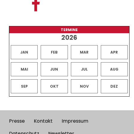
TERMINE
2026
JAN
FEB
MAR
APR
MAI
JUN
JUL
AUG
SEP
OKT
NOV
DEZ
Presse
Kontakt
Impressum
Footer
Datenschutz
Newsletter