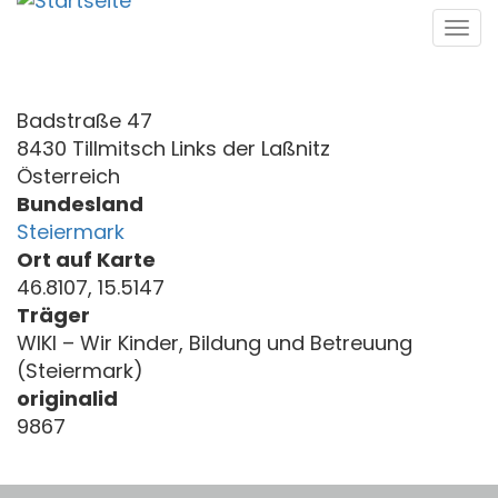
Direkt
Tog
zum
navi
Inhalt
Badstraße 47
8430 Tillmitsch Links der Laßnitz
Österreich
Bundesland
Steiermark
Ort auf Karte
46.8107, 15.5147
Träger
WIKI – Wir Kinder, Bildung und Betreuung
(Steiermark)
originalid
9867