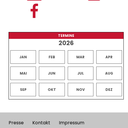
TERMINE
2026
JAN
FEB
MAR
APR
MAI
JUN
JUL
AUG
SEP
OKT
NOV
DEZ
Presse
Kontakt
Impressum
Footer