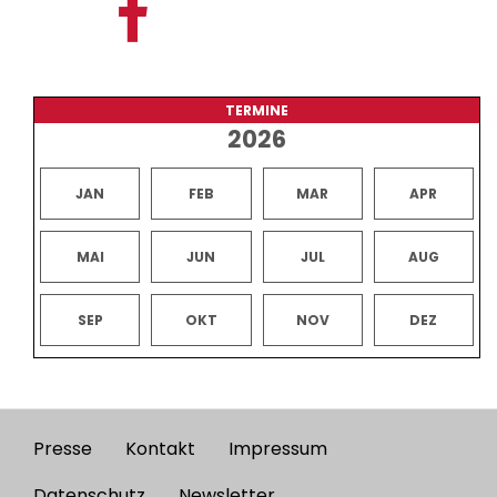
TERMINE
2026
JAN
FEB
MAR
APR
MAI
JUN
JUL
AUG
SEP
OKT
NOV
DEZ
Presse
Kontakt
Impressum
Footer
Datenschutz
Newsletter