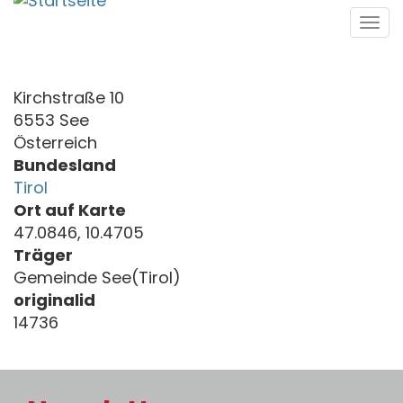
Direkt
Tog
zum
navi
Inhalt
Kirchstraße 10
6553 See
Österreich
Bundesland
Tirol
Ort auf Karte
47.0846, 10.4705
Träger
Gemeinde See(Tirol)
originalid
14736