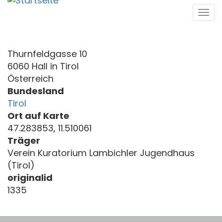
Direkt
Tog
zum
navi
Inhalt
Thurnfeldgasse 10
6060 Hall in Tirol
Österreich
Bundesland
Tirol
Ort auf Karte
47.283853, 11.510061
Träger
Verein Kuratorium Lambichler Jugendhaus
(Tirol)
originalid
1335