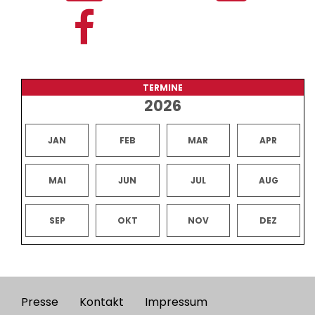
TERMINE
2026
JAN
FEB
MAR
APR
MAI
JUN
JUL
AUG
SEP
OKT
NOV
DEZ
Presse
Kontakt
Impressum
Footer