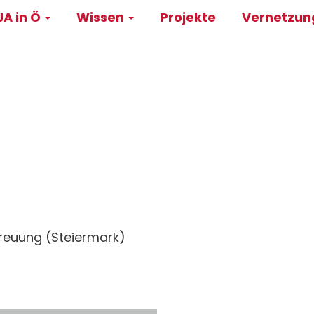
A in Ö
Wissen
Projekte
Vernetzu
on
treuung (Steiermark)