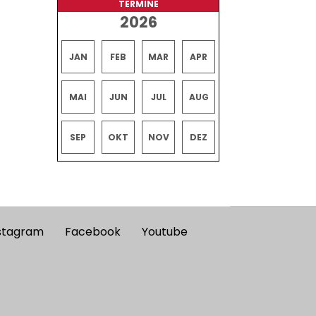
TERMINE
2026
JAN
FEB
MAR
APR
MAI
JUN
JUL
AUG
SEP
OKT
NOV
DEZ
stagram
Facebook
Youtube