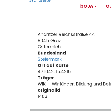
Main
Direkt
bOJA
OJ
zum
navigati
Inhalt
Andritzer Reichsstraße 44
8045 Graz
Österreich
Bundesland
Steiermark
Ort auf Karte
47.1042, 15.4215
Träger
WIKI – Wir Kinder, Bildung und Be
originalid
1463