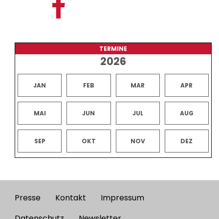
TERMINE
2026
JAN
FEB
MAR
APR
MAI
JUN
JUL
AUG
SEP
OKT
NOV
DEZ
Presse
Kontakt
Impressum
Footer
Datenschutz
Newsletter