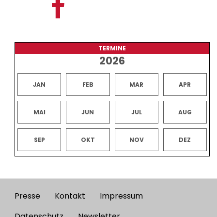
TERMINE
2026
JAN
FEB
MAR
APR
MAI
JUN
JUL
AUG
SEP
OKT
NOV
DEZ
Presse
Kontakt
Impressum
Footer
Datenschutz
Newsletter