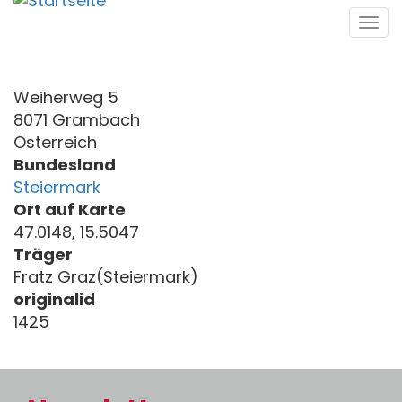
Direkt
Tog
zum
navi
Inhalt
Weiherweg 5
8071 Grambach
Österreich
Bundesland
Steiermark
Ort auf Karte
47.0148, 15.5047
Träger
Fratz Graz(Steiermark)
originalid
1425