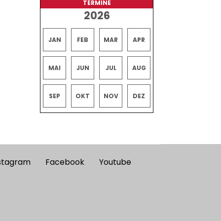
TERMINE
2026
JAN
FEB
MAR
APR
MAI
JUN
JUL
AUG
SEP
OKT
NOV
DEZ
stagram
Facebook
Youtube