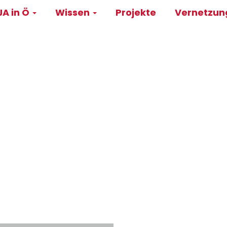
A in Ö
Wissen
Projekte
Vernetzu
on