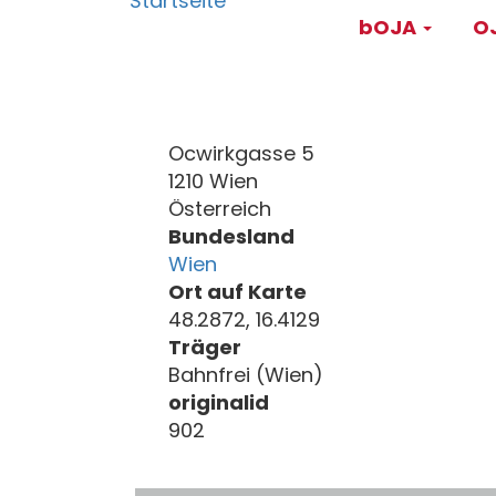
Main
Direkt
bOJA
OJ
zum
navigati
Inhalt
Ocwirkgasse 5
1210 Wien
Österreich
Bundesland
Wien
Ort auf Karte
48.2872, 16.4129
Träger
Bahnfrei (Wien)
originalid
902