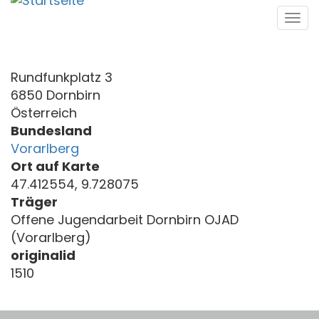
Direkt
Tog
zum
navi
Inhalt
Rundfunkplatz 3
6850 Dornbirn
Österreich
Bundesland
Vorarlberg
Ort auf Karte
47.412554, 9.728075
Träger
Offene Jugendarbeit Dornbirn OJAD
(Vorarlberg)
originalid
1510