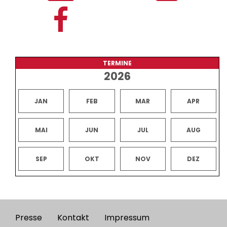
TERMINE
2026
JAN
FEB
MAR
APR
MAI
JUN
JUL
AUG
SEP
OKT
NOV
DEZ
Presse
Kontakt
Impressum
Footer