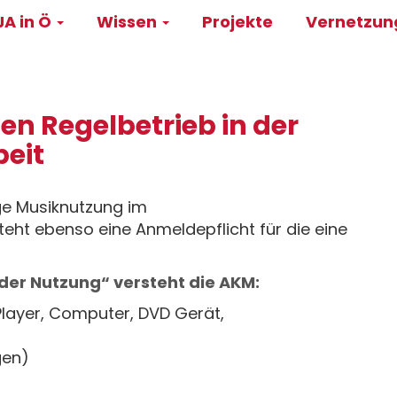
A in Ö
Wissen
Projekte
Vernetzu
on
en Regelbetrieb in der
eit
ge Musiknutzung im
ht ebenso eine Anmeldepflicht für die eine
der Nutzung“ versteht die AKM:
Player, Computer, DVD Gerät,
gen)