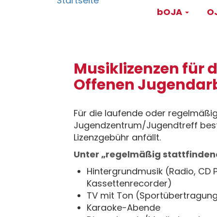
Main
Direkt
bOJA
OJ
zum
navigati
Inhalt
Musiklizenzen für d
Offenen Jugendarb
Für die laufende oder regelmäßi
Jugendzentrum/Jugendtreff beste
Lizenzgebühr anfällt.
Unter „regelmäßig stattfinden
Hintergrundmusik (Radio, CD 
Kassettenrecorder)
TV mit Ton (Sportübertragun
Karaoke-Abende