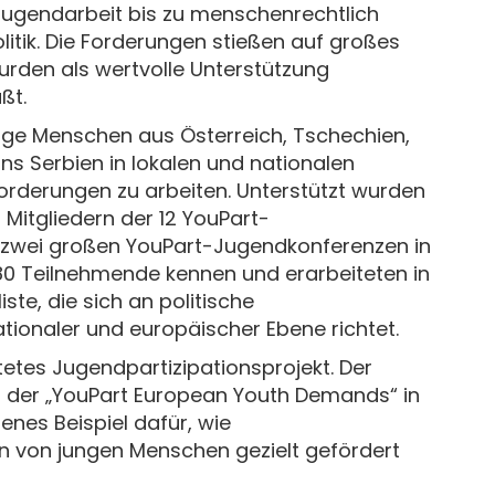
ugendarbeit bis zu menschenrechtlich
litik. Die Forderungen stießen auf großes
urden als wertvolle Unterstützung
ßt.
unge Menschen aus Österreich, Tschechien,
uns Serbien in lokalen und nationalen
rderungen zu arbeiten. Unterstützt wurden
 Mitgliedern der 12 YouPart-
 zwei großen YouPart-Jugendkonferenzen in
 80 Teilnehmende kennen und erarbeiteten in
te, die sich an politische
tionaler und europäischer Ebene richtet.
tetes Jugendpartizipationsprojekt. Der
on der „YouPart European Youth Demands“ in
genes Beispiel dafür, wie
on von jungen Menschen gezielt gefördert