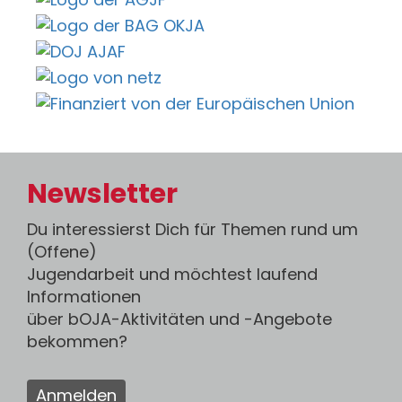
Newsletter
Du interessierst Dich für Themen rund um
(Offene)
Jugendarbeit und möchtest laufend
Informationen
über bOJA-Aktivitäten und -Angebote
bekommen?
Anmelden