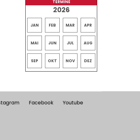
TERMINE
2026
JAN
FEB
MAR
APR
MAI
JUN
JUL
AUG
SEP
OKT
NOV
DEZ
stagram
Facebook
Youtube