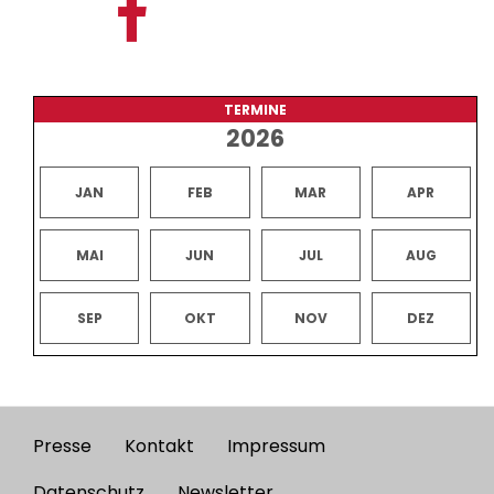
TERMINE
2026
JAN
FEB
MAR
APR
MAI
JUN
JUL
AUG
SEP
OKT
NOV
DEZ
Presse
Kontakt
Impressum
Footer
Datenschutz
Newsletter