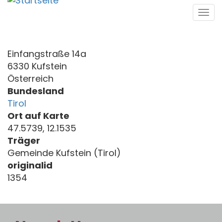
Direkt
Tog
zum
navi
Inhalt
Einfangstraße 14a
6330 Kufstein
Österreich
Bundesland
Tirol
Ort auf Karte
47.5739, 12.1535
Träger
Gemeinde Kufstein (Tirol)
originalid
1354