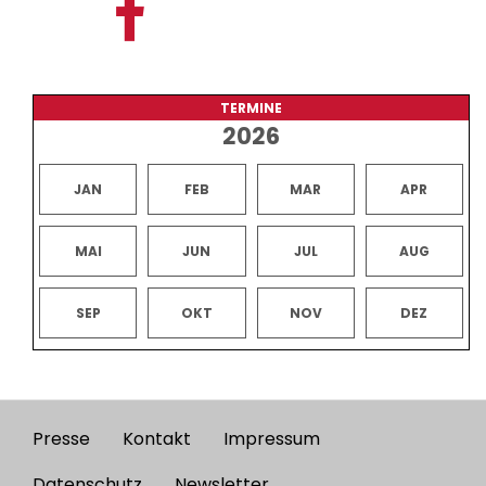
TERMINE
2026
JAN
FEB
MAR
APR
MAI
JUN
JUL
AUG
SEP
OKT
NOV
DEZ
Presse
Kontakt
Impressum
Footer
Datenschutz
Newsletter