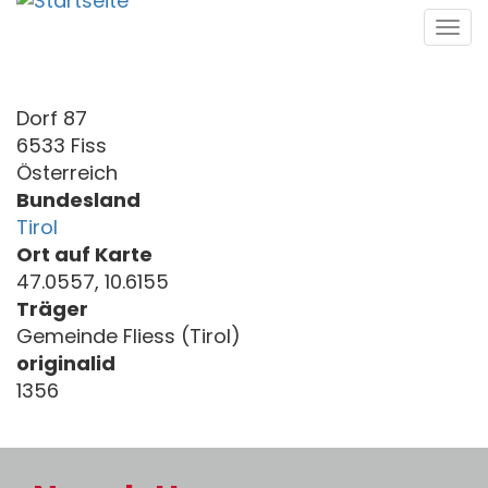
Direkt
Tog
zum
navi
Inhalt
Dorf 87
6533 Fiss
Österreich
Bundesland
Tirol
Ort auf Karte
47.0557, 10.6155
Träger
Gemeinde Fliess (Tirol)
originalid
1356