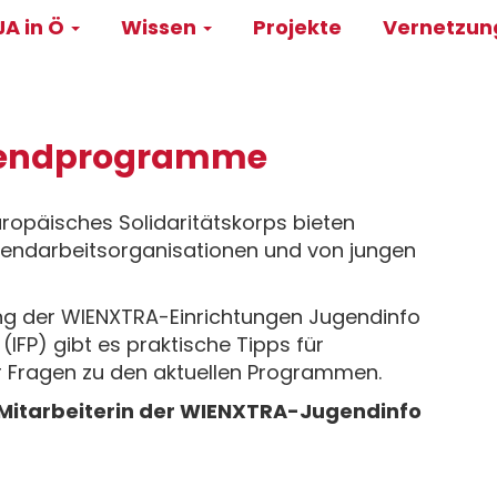
A in Ö
Wissen
Projekte
Vernetzu
on
gendprogramme
opäisches Solidaritätskorps bieten
gendarbeitsorganisationen und von jungen
ng der WIENXTRA-Einrichtungen Jugendinfo
 (IFP) gibt es praktische Tipps für
r Fragen zu den aktuellen Programmen.
, Mitarbeiterin der WIENXTRA-Jugendinfo