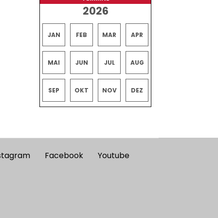
2026
JAN
FEB
MAR
APR
MAI
JUN
JUL
AUG
SEP
OKT
NOV
DEZ
stagram
Facebook
Youtube