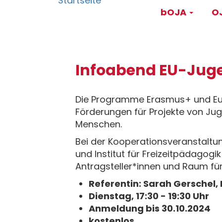
Main
Direkt
bOJA
OJ
zum
navigati
Inhalt
Infoabend EU-Ju
Die Programme Erasmus+ und Eur
Förderungen für Projekte von Ju
Menschen.
Bei der Kooperationsveranstaltu
und Institut für Freizeitpädagogik
Antragsteller*innen und Raum fü
Referentin: Sarah Gerschel
Dienstag, 17:30 - 19:30 Uhr
Anmeldung bis 30.10.2024
kostenlos