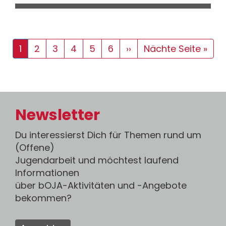
Seitennummerierung
Aktuelle
1
Seite
2
Seite
3
Seite
4
Seite
5
Seite
6
Nächste
››
Letzte
Nächte Seite »
Seite
Seite
Seite
Newsletter
Du interessierst Dich für Themen rund um
(Offene)
Jugendarbeit und möchtest laufend
Informationen
über bOJA-Aktivitäten und -Angebote
bekommen?