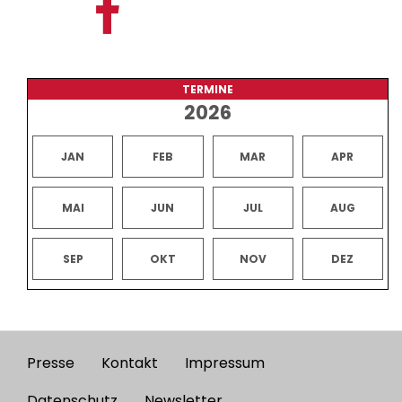
TERMINE
2026
JAN
FEB
MAR
APR
MAI
JUN
JUL
AUG
SEP
OKT
NOV
DEZ
Presse
Kontakt
Impressum
Footer
Datenschutz
Newsletter