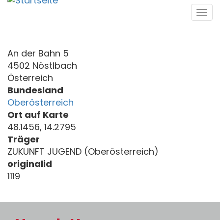
Direkt
Tog
zum
navi
Inhalt
An der Bahn 5
4502 Nöstlbach
Österreich
Bundesland
Oberösterreich
Ort auf Karte
48.1456, 14.2795
Träger
ZUKUNFT JUGEND (Oberösterreich)
originalid
1119