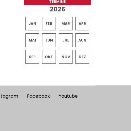
TERMINE
2026
JAN
FEB
MAR
APR
MAI
JUN
JUL
AUG
SEP
OKT
NOV
DEZ
stagram
Facebook
Youtube