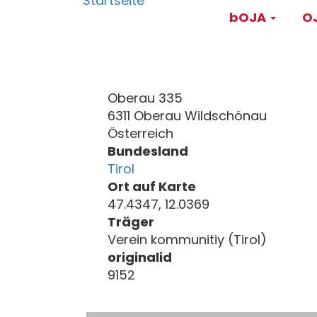
Main
Direkt
bOJA
OJ
zum
navigati
Inhalt
Oberau 335
6311 Oberau Wildschönau
Österreich
Bundesland
Tirol
Ort auf Karte
47.4347, 12.0369
Träger
Verein kommunitiy (Tirol)
originalid
9152