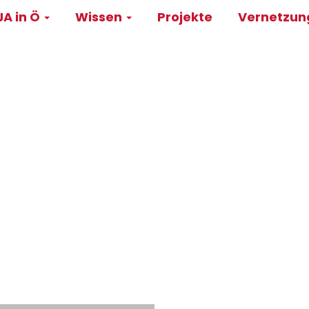
A in Ö
Wissen
Projekte
Vernetzu
on