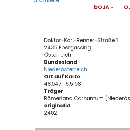
Main
Direkt
bOJA
OJ
zum
navigati
Inhalt
Doktor-Karl-Renner-Straße 1
2435 Ebergassing
Österreich
Bundesland
Niederösterreich
Ort auf Karte
48.047, 16.5198
Träger
Römerland Carnuntum (Niederös
originalid
2402