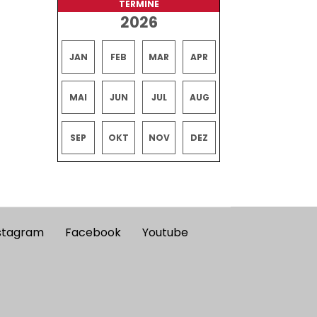
TERMINE
2026
JAN
FEB
MAR
APR
MAI
JUN
JUL
AUG
SEP
OKT
NOV
DEZ
stagram
Facebook
Youtube