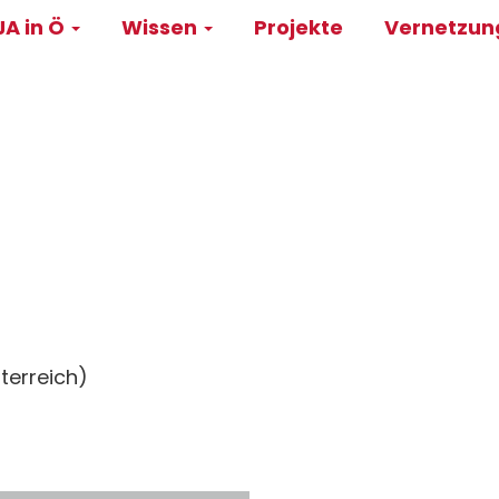
A in Ö
Wissen
Projekte
Vernetzu
on
terreich)