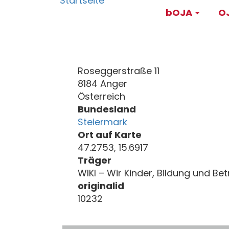
Main
Direkt
bOJA
OJ
zum
navigati
Inhalt
Roseggerstraße 11
8184 Anger
Österreich
Bundesland
Steiermark
Ort auf Karte
47.2753, 15.6917
Träger
WIKI – Wir Kinder, Bildung und Be
originalid
10232