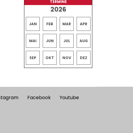
TERMINE
2026
JAN
FEB
MAR
APR
MAI
JUN
JUL
AUG
SEP
OKT
NOV
DEZ
stagram
Facebook
Youtube