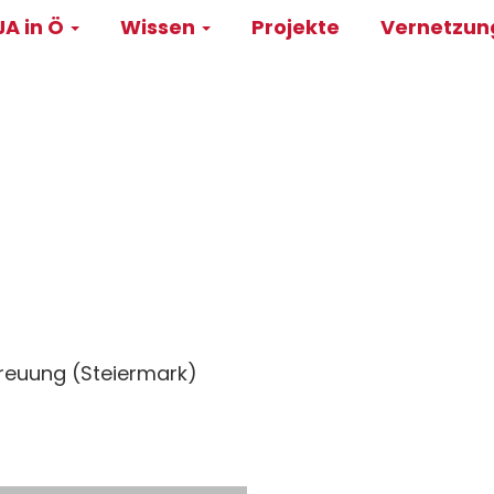
A in Ö
Wissen
Projekte
Vernetzu
on
treuung (Steiermark)