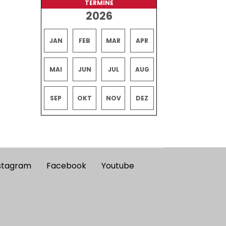
TERMINE
2026
JAN
FEB
MAR
APR
MAI
JUN
JUL
AUG
SEP
OKT
NOV
DEZ
stagram
Facebook
Youtube