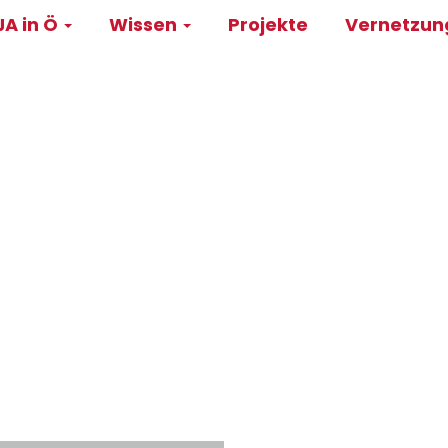
A in Ö
Wissen
Projekte
Vernetzu
on