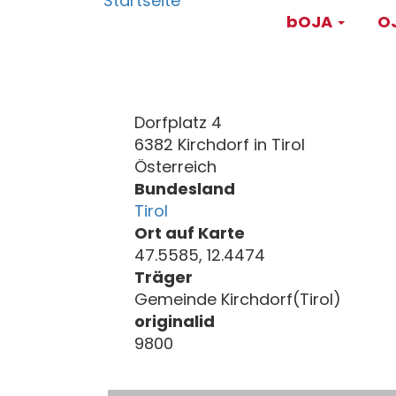
Main
Direkt
bOJA
OJ
zum
navigati
Inhalt
Dorfplatz 4
6382 Kirchdorf in Tirol
Österreich
Bundesland
Tirol
Ort auf Karte
47.5585, 12.4474
Träger
Gemeinde Kirchdorf(Tirol)
originalid
9800