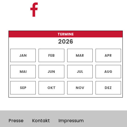
TERMINE
2026
JAN
FEB
MAR
APR
MAI
JUN
JUL
AUG
SEP
OKT
NOV
DEZ
Presse
Kontakt
Impressum
Footer