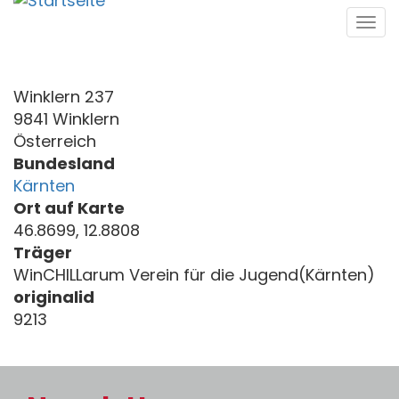
Direkt
Tog
zum
navi
Inhalt
Winklern 237
9841 Winklern
Österreich
Bundesland
Kärnten
Ort auf Karte
46.8699, 12.8808
Träger
WinCHILLarum Verein für die Jugend(Kärnten)
originalid
9213