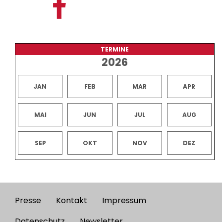
TERMINE
2026
JAN
FEB
MAR
APR
MAI
JUN
JUL
AUG
SEP
OKT
NOV
DEZ
Presse
Kontakt
Impressum
Footer
Datenschutz
Newsletter