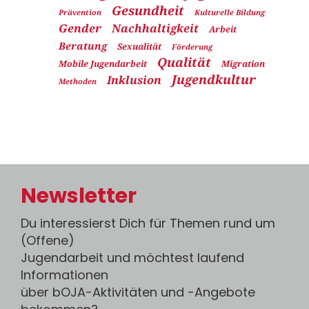
Gesundheit
Prävention
Kulturelle Bildung
Gender
Nachhaltigkeit
Arbeit
Beratung
Sexualität
Förderung
Qualität
Mobile Jugendarbeit
Migration
Jugendkultur
Inklusion
Methoden
Newsletter
Du interessierst Dich für Themen rund um
(Offene)
Jugendarbeit und möchtest laufend
Informationen
über bOJA-Aktivitäten und -Angebote