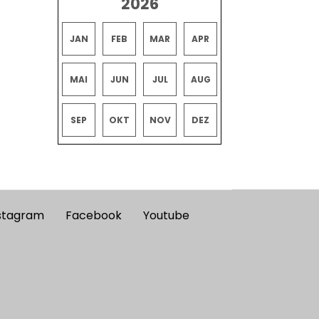
2026
JAN
FEB
MAR
APR
MAI
JUN
JUL
AUG
SEP
OKT
NOV
DEZ
stagram
Facebook
Youtube