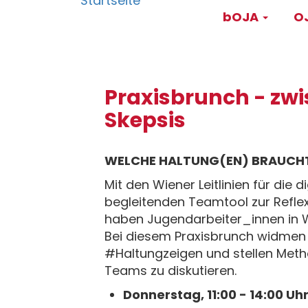
Main
Direkt
bOJA
OJ
zum
navigati
Inhalt
Praxisbrunch - zwi
Skepsis
WELCHE HALTUNG(EN) BRAUCHT 
Mit den Wiener Leitlinien für die
begleitenden Teamtool zur Reflex
haben Jugendarbeiter_innen in Wie
Bei diesem Praxisbrunch widmen
#Haltungzeigen und stellen Meth
Teams zu diskutieren.
Donnerstag, 11:00 - 14:00 Uh