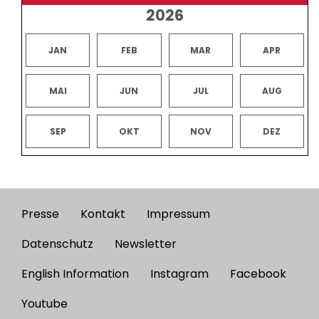
2026
JAN
FEB
MAR
APR
MAI
JUN
JUL
AUG
SEP
OKT
NOV
DEZ
Presse
Kontakt
Impressum
Footer
menu
Datenschutz
Newsletter
English Information
Instagram
Facebook
Youtube